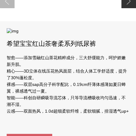
希望宝宝红山茶奢柔系列纸尿裤
智愈——添加雪融红山茶花精粹成分，三大舒缓能力，呵护娇嫩
新升肌。
精心——3D立体在线压花热风面层，结合人体工学舒适度，提升
了30%蓬松度。
裸感——双层sap高分子科学配比，0.19cm纤薄体感薄如夏日蝉
翼，裸感透气过一夏。
智能——科创自研瞬吸导流芯体，只等导流槽吸收均匀迅速，不
潮不湿。
云感——双面热风，1.0d超细柔软纤维，柔软细腻，排湿透气up+