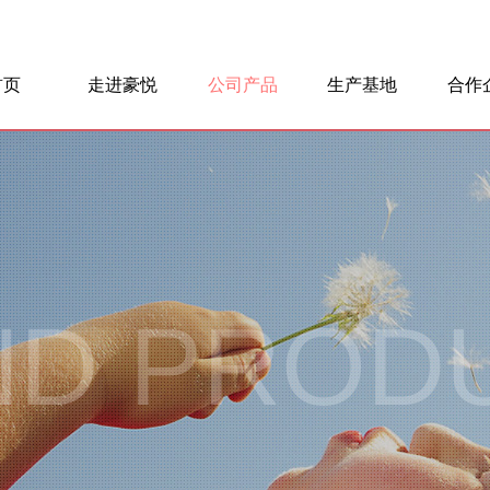
首页
走进豪悦
公司产品
生产基地
合作
豪悦简介
企业历程
企业文化
领导关怀
社会责任
全球布局
婴儿护理系列
成人护理系列
个人护理系列
卫品材料
生产基地
制造流程
技术创新
原材料
ND PROD