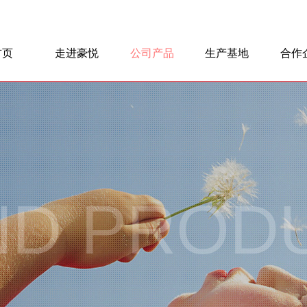
首页
走进豪悦
公司产品
生产基地
合作
豪悦简介
企业历程
企业文化
领导关怀
社会责任
全球布局
婴儿护理系列
成人护理系列
个人护理系列
卫品材料
生产基地
制造流程
技术创新
原材料
ND PROD